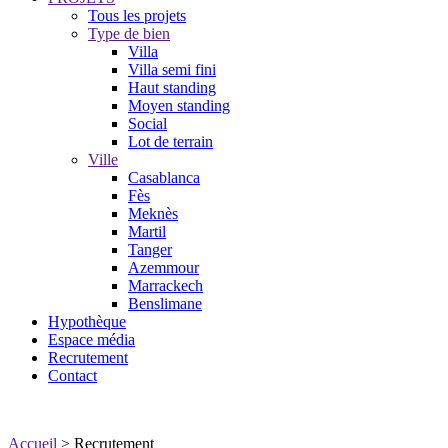
Tous les projets
Type de bien
Villa
Villa semi fini
Haut standing
Moyen standing
Social
Lot de terrain
Ville
Casablanca
Fès
Meknès
Martil
Tanger
Azemmour
Marrackech
Benslimane
Hypothèque
Espace média
Recrutement
Contact
Accueil
> Recrutement