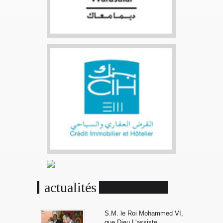
actualités
S.M. le Roi Mohammed VI,
que Dieu L'assiste...